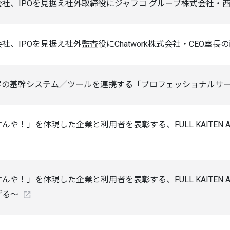
社、IPOを見据え社外取締役にジャフコ グループ株式会社・
、IPOを見据え社外監査役にChatwork株式会社・CEO室長
ENと顧客の基幹システム／ツールを連携する「プロフェッショナル
や！」を体現した企業と利用者を表彰する、FULL KAITEN A
や！」を体現した企業と利用者を表彰する、FULL KAITEN A
げる～